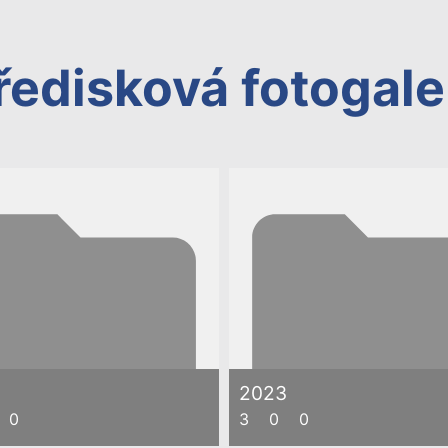
ředisková fotogale
2023
0
3
0
0